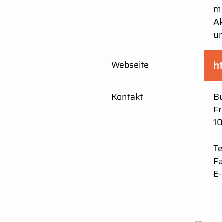
mi
Ak
un
Webseite
h
Kontakt
Bu
Fr
10
Te
F
E-