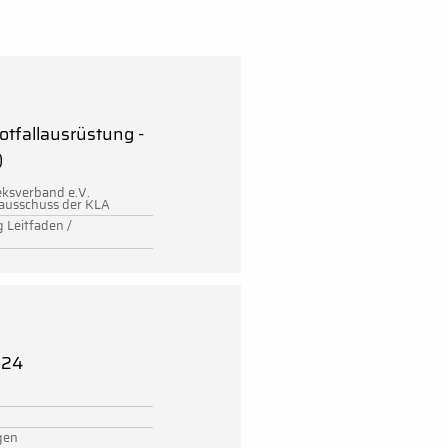
otfallausrüstung -
)
heksverband e.V.
ausschuss der KLA
 Leitfaden /
024
gen