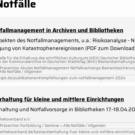
otfälle
allmanagement in Archiven und Bibliotheken
pekten des Notfallmanagements, u.a.: Risikoanalyse - N
igung von Katastrophenereignissen (PDF zum Download
lle für die Erhaltung des schriftlichen Kulturguts (KEK) Deutscher Bibliot
 der Kommunalarchive im Deutschen Städtetag (BKK) Bestandserhaltungs
/ Prävention Akutes Notfallmanagement Notfallnachsorge Bestandssicherung
Alle Notfälle / Allgemein
-spk.de/publikationen#empfehlungen-zum-notfallmanagement-2024
hal­tung für klei­ne und mitt­le­re Ein­rich­tun­gen
ltung und Notfallvorsorge in Bibliotheken 17.-18.04.2
theksverband e.V.
 Prävention Fortbildung / Seminar > Alle Notfälle / Allgemein
iotheksverband.de/bestandserhaltung-fuer-kleine-und-mittlere-einrichtun