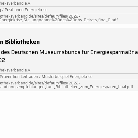
theksverband e.V.
 / Positionen Energiekrise
iotheksverband.de/sites/default/files/2022-
nergiekrise_Stellungnahme%20des%20dbv-Beirats_final_0.pdf
in Bibliotheken
des Deutschen Museumsbunds für Energiesparmaßnahm
22
theksverband e.V.
 Prävention Leitfaden / Musterbeispiel Energiekrise
iotheksverband.de/sites/default/files/2022-
dlungsempfehlungen_fuer_Bibliotheken_zum_Energiesparen_final.pdf