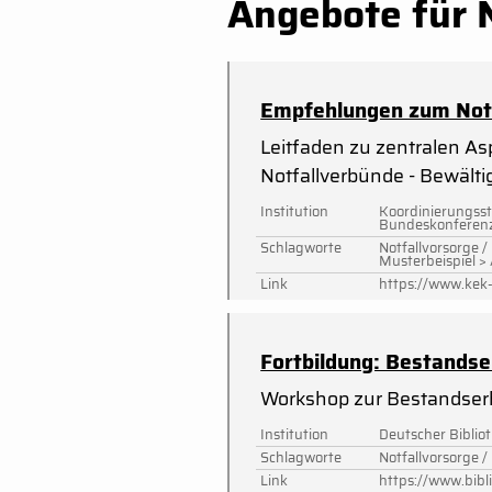
Angebote für N
Empfehlungen zum Notf
Leitfaden zu zentralen As
Notfallverbünde - Bewält
Institution
Koordinierungsste
Bundeskonferenz
Schlagworte
Notfallvorsorge 
Musterbeispiel > 
Link
https://www.kek
Fortbildung: Be­stands­er­
Workshop zur Bestandserha
Institution
Deutscher Biblio
Schlagworte
Notfallvorsorge /
Link
https://www.bibl