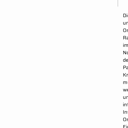
Di
un
Or
Ra
im
No
de
Pa
Kr
mü
we
un
in
In
Or
Ei