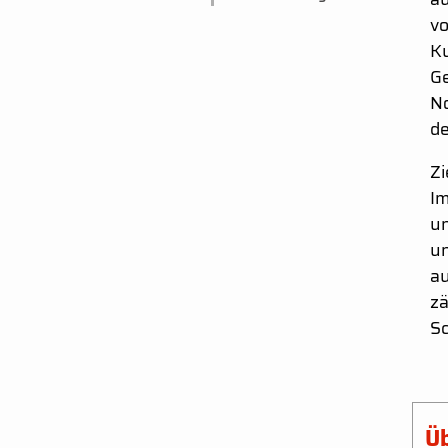
vo
Ku
Ge
No
de
Zi
Im
un
un
au
zä
Sc
Üb