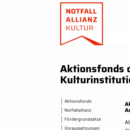
Aktionsfonds d
Kulturinstitut
Aktionsfonds
Ak
A
Notfallallianz
Fördergrundsätze
Ab
Voraussetzungen
au