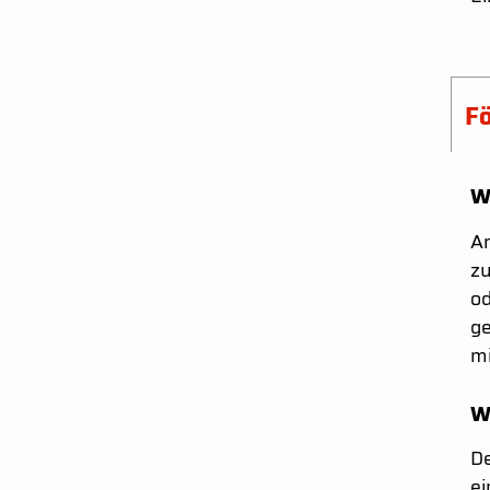
F
W
An
zu
od
ge
mi
W
De
ei