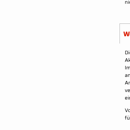
ni
We
Di
Ak
Im
an
An
ve
ei
Vo
fü